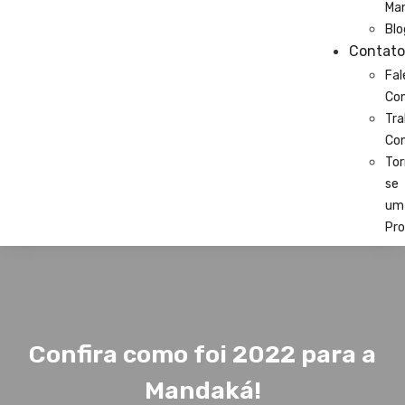
Ma
Blo
Contato
Fal
Co
Tra
Co
Tor
se
um
Pro
Confira como foi 2022 para a
Mandaká!