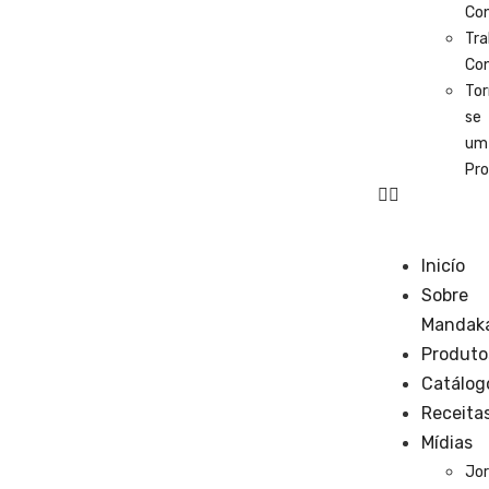
Co
Tra
Co
Tor
se
um
Pro
Inicío
Sobre
Mandak
Produto
Catálog
Receita
Mídias
Jor