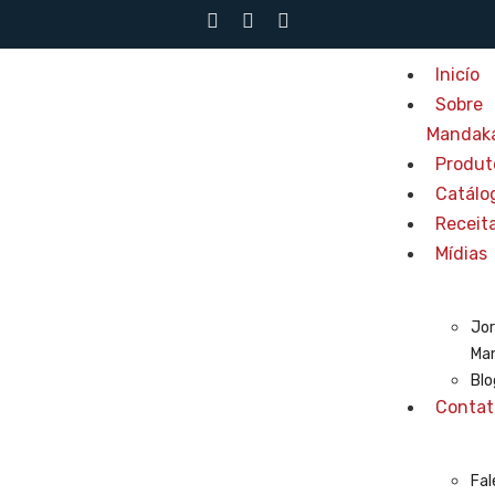
Inicío
Sobre
Mandak
Produt
Catálo
Receit
Mídias
Jor
Ma
Blo
Contat
Fal