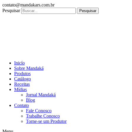
Ir
contato@mandakars.com.br
para
Pesquisar
Pesquisar
o
conteúdo
Inicío
Sobre Mandaká
Produtos
Catálogo
Receitas
Mídias
Jornal Mandaká
Blog
Contato
Fale Conosco
Trabalhe Conosco
Torne-se um Produtor
Menu