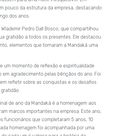
 um pouco da estrutura da empresa, destacando
ngo dos anos.
 Wlademir Pedro Dall Bosco, que compartilhou
 gratidão a todos os presentes. Ele destacou
junto, elementos que tornaram a Mandaká uma
ve um momento de reflexão e espiritualidade
o em agradecimento pelas bênçãos do ano. Foi
m refletir sobre as conquistas e os desafios
 gratidão.
 final de ano da Mandaká é a homenagem aos
aram marcos importantes na empresa. Este ano,
os funcionários que completaram 5 anos, 10
o. Cada homenagem foi acompanhada por uma
de cada um é valioso para a história da