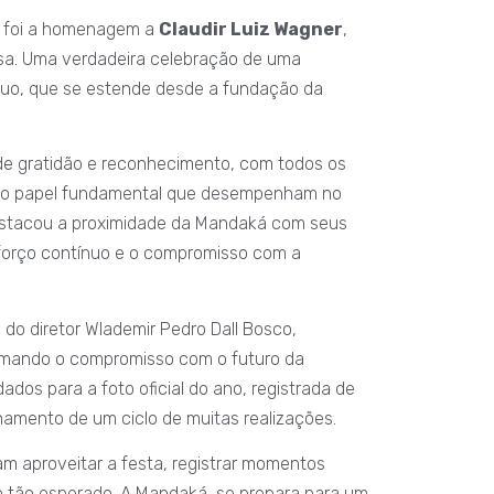
e foi a homenagem a
Claudir Luiz Wagner
,
a. Uma verdadeira celebração de uma
rduo, que se estende desde a fundação da
a de gratidão e reconhecimento, com todos os
elo papel fundamental que desempenham no
stacou a proximidade da Mandaká com seus
sforço contínuo e o compromisso com a
do diretor Wlademir Pedro Dall Bosco,
irmando o compromisso com o futuro da
ados para a foto oficial do ano, registrada de
hamento de um ciclo de muitas realizações.
ram aproveitar a festa, registrar momentos
to tão esperado. A Mandaká, se prepara para um