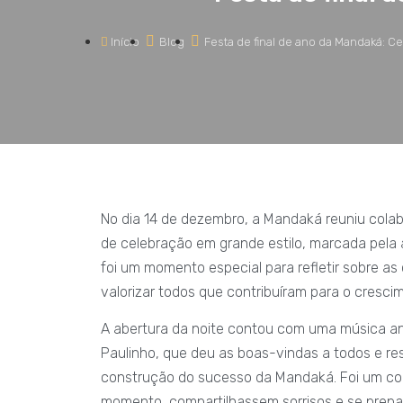
Início
Blog
Festa de final de ano da Mandaká: C
No dia 14 de dezembro, a Mandaká reuniu colab
de celebração em grande estilo, marcada pela a
foi um momento especial para refletir sobre as 
valorizar todos que contribuíram para o cresc
A abertura da noite contou com uma música an
Paulinho, que deu as boas-vindas a todos e re
construção do sucesso da Mandaká. Foi um co
momento, compartilhassem sorrisos e se prepa