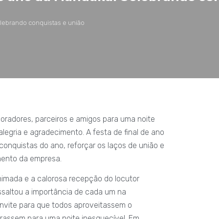
elebrando conquistas e união
oradores, parceiros e amigos para uma noite
legria e agradecimento. A festa de final de ano
conquistas do ano, reforçar os laços de união e
imento da empresa.
imada e a calorosa recepção do locutor
ssaltou a importância de cada um na
nvite para que todos aproveitassem o
rassem para uma noite inesquecível. Em