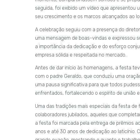
seguida, foi exibido um vídeo que apresentou
seu crescimento e os marcos alcançados ao lo
A celebração seguiu com a presença do diretor
uma mensagem de boas-vindas e expressou sua
a importância da dedicação e do esforço con
empresa sólida e respeitada no mercado.
Antes de dar início às homenagens, a festa te
com o padre Geraldo, que conduziu uma oraçã
uma pausa significativa para que todos pudesse
enfrentados, fortalecendo o espírito de união e
Uma das tradições mais especiais da festa de
colaboradores jubilados, aqueles que complet
a festa foi marcada pela entrega de prêmios a
anos e até 30 anos de dedicação ao laticíni
grande ovação, mostrando o quanto o trabalho 