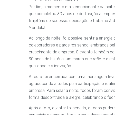
Por fim, o momento mais emocionante da noit
que completou 30 anos de dedicação à empres
trajetória de sucesso, dedicação e trabalho á
Mandaká.
Ao longo da noite, foi possível sentir a energi
colaboradores e parceiros sendo lembrados p
crescimento da empresa. O evento também de
30 anos de história, um marco que reflete o e
qualidade e a inovação.
A festa foi encerrada com uma mensagem final 
agradecendo a todos pela participação e reaf
empresa. Para selar a noite, todos foram convid
forma descontraída e alegre, celebrando o fec
Após a foto, o jantar foi servido, e todos pude
especiais e compartilhar a alegria desse even