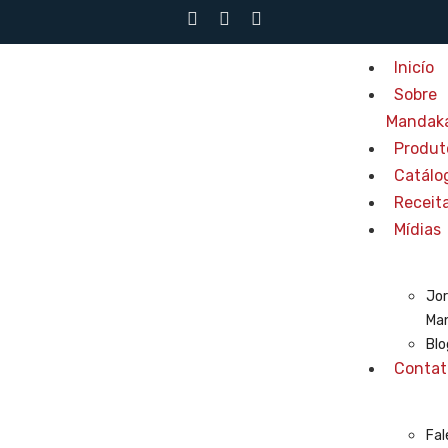
Inicío
Sobre
Mandak
Produt
Catálo
Receit
Mídias
Jor
Ma
Blo
Contat
Fal