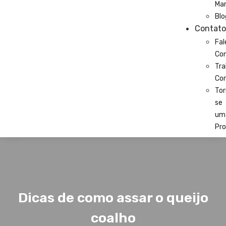
Ma
Blo
Contato
Fal
Co
Tra
Co
Tor
se
um
Pro
Dicas de como assar o queijo
coalho