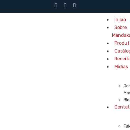
Inicío
Sobre
Mandak
Produt
Catálo
Receit
Mídias
Jor
Ma
Blo
Contat
Fal