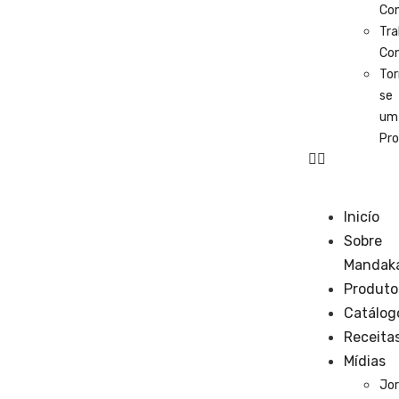
Co
Tra
Co
Tor
se
um
Pro
Inicío
Sobre
Mandak
Produto
Catálog
Receita
Mídias
Jor