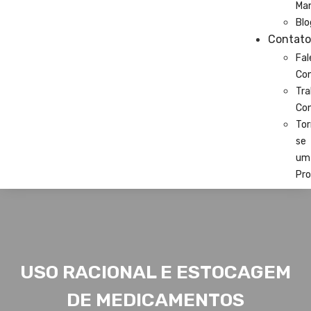
Ma
Blo
Contato
Fal
Co
Tra
Co
Tor
se
um
Pro
USO RACIONAL E ESTOCAGEM
DE MEDICAMENTOS