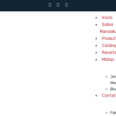
Inicío
Sobre
Mandak
Produt
Catálo
Receit
Mídias
Jor
Ma
Blo
Contat
Fal