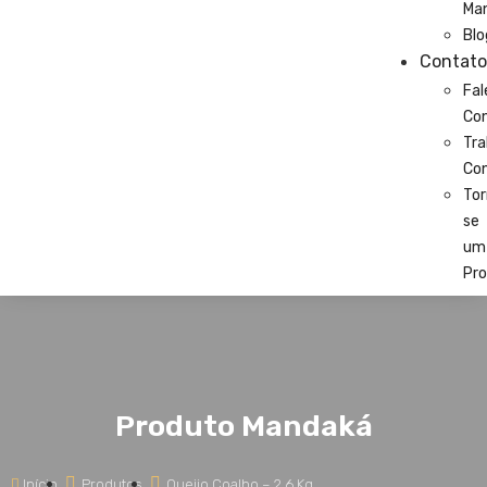
Ma
Blo
Contato
Fal
Co
Tra
Co
Tor
se
um
Pro
Produto Mandaká
Início
Produtos
Queijo Coalho – 2,6 Kg