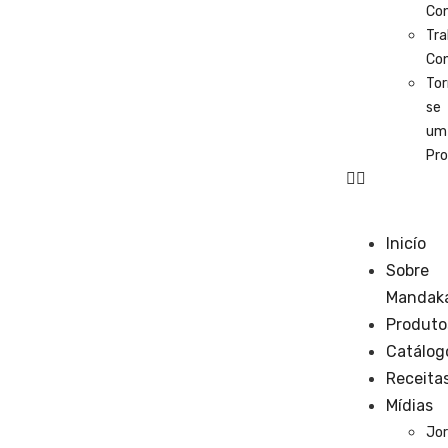
Co
Tra
Co
Tor
se
um
Pro
Inicío
Sobre
Mandak
Produto
Catálog
Receita
Mídias
Jor