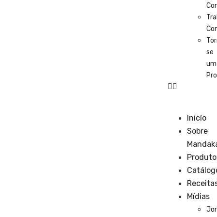
Co
Tra
Co
Tor
se
um
Pro
Inicío
Sobre
Mandak
Produto
Catálog
Receita
Mídias
Jor