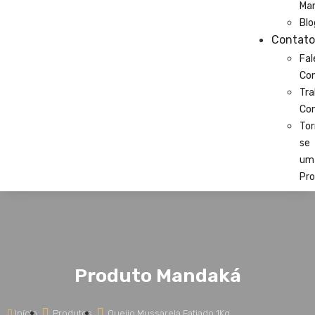
Ma
Blo
Contato
Fal
Co
Tra
Co
Tor
se
um
Pro
Produto Mandaká
Início
Produtos
Queijo Mussarela Fatiado 1Kg