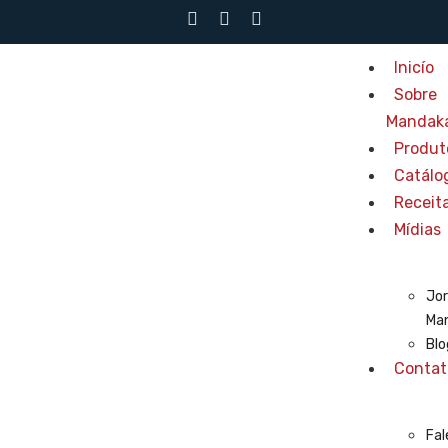
Inicío
Sobre
Mandak
Produt
Catálo
Receit
Mídias
Jor
Ma
Blo
Contat
Fal