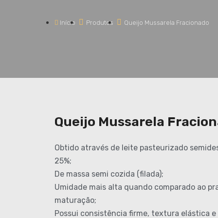
Início
Produtos
Queijo Mussarela Fracionado
Queijo Mussarela Fracio
Obtido através de leite pasteurizado semides
25%;
De massa semi cozida (filada);
Umidade mais alta quando comparado ao prat
maturação;
Possui consistência firme, textura elástica e