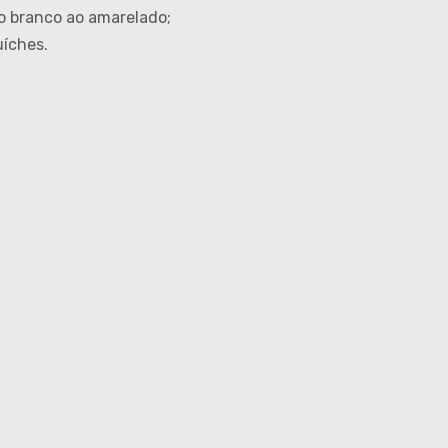
do branco ao amarelado;
uíches.